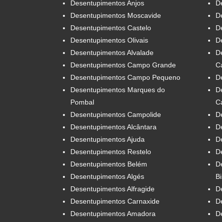
Desentupimentos Anjos
D
Desentupimentos Moscavide
D
Desentupimentos Castelo
D
Desentupimentos Olivais
D
Desentupimentos Alvalade
D
Desentupimentos Campo Grande
C
Desentupimentos Campo Pequeno
D
Desentupimentos Marques do
D
Pombal
C
Desentupimentos Campolide
D
Desentupimentos Alcântara
D
Desentupimentos Ajuda
D
Desentupimentos Restelo
D
Desentupimentos Belém
D
Desentupimentos Algés
B
Desentupimentos Alfragide
D
Desentupimentos Carnaxide
D
Desentupimentos Amadora
D