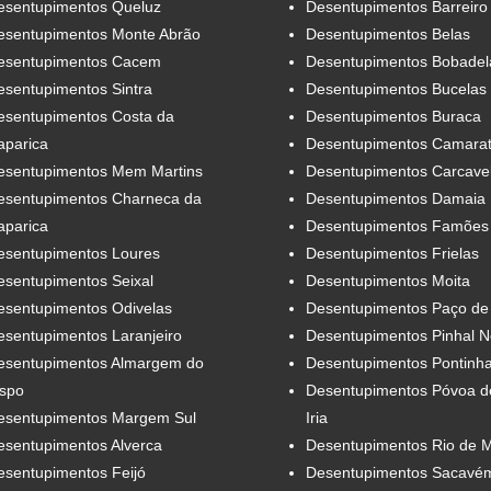
esentupimentos Queluz
Desentupimentos Barreiro
esentupimentos Monte Abrão
Desentupimentos Belas
esentupimentos Cacem
Desentupimentos Bobadel
esentupimentos Sintra
Desentupimentos Bucelas
esentupimentos Costa da
Desentupimentos Buraca
aparica
Desentupimentos Camara
esentupimentos Mem Martins
Desentupimentos Carcave
esentupimentos Charneca da
Desentupimentos Damaia
aparica
Desentupimentos Famões
esentupimentos Loures
Desentupimentos Frielas
esentupimentos Seixal
Desentupimentos Moita
esentupimentos Odivelas
Desentupimentos Paço de
esentupimentos Laranjeiro
Desentupimentos Pinhal 
esentupimentos Almargem do
Desentupimentos Pontinh
ispo
Desentupimentos Póvoa d
esentupimentos Margem Sul
Iria
esentupimentos Alverca
Desentupimentos Rio de 
esentupimentos Feijó
Desentupimentos Sacavé